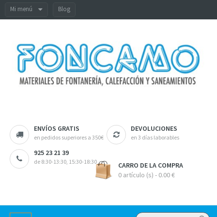
Mi menú
Blog
ENVÍOS GRATIS
DEVOLUCIONES
en pedidos superiores a 350€
en 3 días laborables
925 23 21 39
de 8:30-13:30, 15:30-18:30
CARRO DE LA COMPRA
0 artículo (s) - 0.00 €