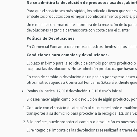
No se admitirá la devolución de productos usados, abier
Para que el servicio sea más rápido, los artículos tienen que ser d
embale los productos con el mejor acondicionamiento posible, par
Un e-mail de confirmación te informará de la recepción de tu paqu
devoluciones ¿agencia de transporte con coste para el cliente?
Política de Devoluciones
En Comercial Foncamo ofrecemos a nuestros clientes la posibilidad 
Condiciones para cambios y devoluciones.
El plazo máximo para la solicitud de cambio por otro producto o d
aceptará las devoluciones. No se admitirán productos que hayan s
En caso de cambio o devolución de un pedido por expreso deseo del c
otros motivos ajenos a Comercial Foncamo S.A.será el cliente quien
Península ibérica: 12,30 € devolución + 8,10 € envío inicial
Si desea hacer algún cambio o devolución de algún producto, por f
Contacte con el servicio de atención al cliente mediante el mail:
fo
transportes a su domicilio para proceder a la recogida. 1.2. Una v
Si lo prefiere, puede proceder al cambio o devolución en nuestras 
El reintegro del importe de las devoluciones se realizará a travé