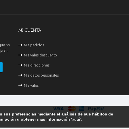
MI CUENTA
 que no
Mis pedidos
ja de
Mis vales descuento
Mis direcciones
Mis datos personales
Mis vales
n sus preferencias mediante el análisis de sus hábitos de
guración u obtener más información
.
‘aquí’