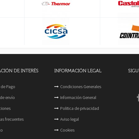
CIÓN DE INTERÉS
INFORMACIÓN LEGAL
SIGU
 de Pago
Condiciones Generales
de envío
Información General
ciones
Politica de privacidad
as frecuentes
Aviso legal
to
Cookies