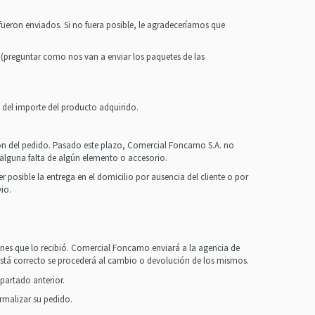
e fueron enviados. Si no fuera posible, le agradeceríamos que
 (preguntar como nos van a enviar los paquetes de las
n del importe del producto adquirido.
ción del pedido. Pasado este plazo, Comercial Foncamo S.A. no
alguna falta de algún elemento o accesorio.
r posible la entrega en el domicilio por ausencia del cliente o por
io.
nes que lo recibió. Comercial Foncamo enviará a la agencia de
 está correcto se procederá al cambio o devolución de los mismos.
apartado anterior.
rmalizar su pedido.