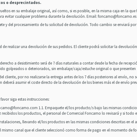
tos o desprecintados.
evueltos en su embalaje original, así como, si es posible, en la misma caja en la qu
a evitar cualquier problema durante la devolución. Email:
foncamo@foncamo.es
ete y del procesamiento de tu solicitud de devolución. Todo cambio se enviará por
de realizar una devolución de sus pedidos. El cliente podrá solicitar la devolució
erecho a desistimiento será de 7 días naturales a contar desde la fecha de recep
ido golpeados o deteriorados, sin embalaje/caja/estuche original o que presenten 
liente, por no realizarse la entrega antes de los 7 días posteriores al envío, no se
 deberá asumir el coste directo de la devolución de los bienes más el de envío prev
avor siga estas instrucciones:
ncamo@foncamo.com
1.1. Empaquete el/los producto/s bajo las mismas condicio
ez recibidos los productos, el personal de Comercial Foncamo lo revisará y si todo
instalaciones, llevando el/los productos en las mismas condiciones descritas en el 
s del mismo canal que el cliente seleccionó como forma de pago en el momento de fo