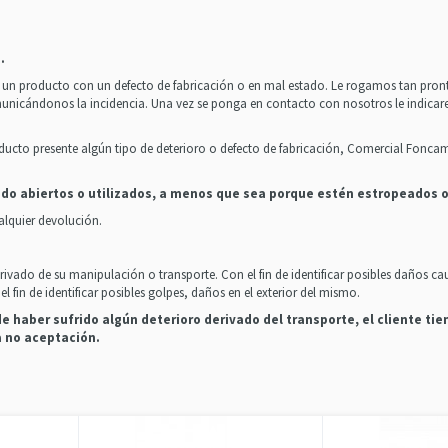
.
bir un producto con un defecto de fabricación o en mal estado. Le rogamos tan pr
municándonos la incidencia. Una vez se ponga en contacto con nosotros le indicar
ducto presente algún tipo de deterioro o defecto de fabricación, Comercial Fonca
do abiertos o utilizados, a menos que sea porque estén estropeados 
alquier devolución.
erivado de su manipulación o transporte. Con el fin de identificar posibles daños
 fin de identificar posibles golpes, daños en el exterior del mismo.
e haber sufrido algún deterioro derivado del transporte, el cliente t
a no aceptación.