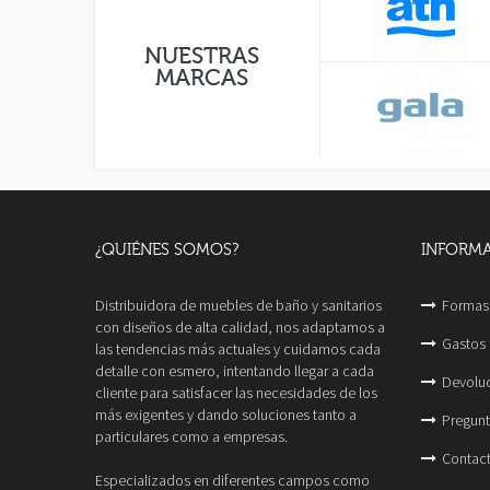
NUESTRAS
MARCAS
¿QUIÉNES SOMOS?
INFORMA
Distribuidora de muebles de baño y sanitarios
Formas
con diseños de alta calidad, nos adaptamos a
Gastos 
las tendencias más actuales y cuidamos cada
detalle con esmero, intentando llegar a cada
Devolu
cliente para satisfacer las necesidades de los
más exigentes y dando soluciones tanto a
Pregunt
particulares como a empresas.
Contac
Especializados en diferentes campos como