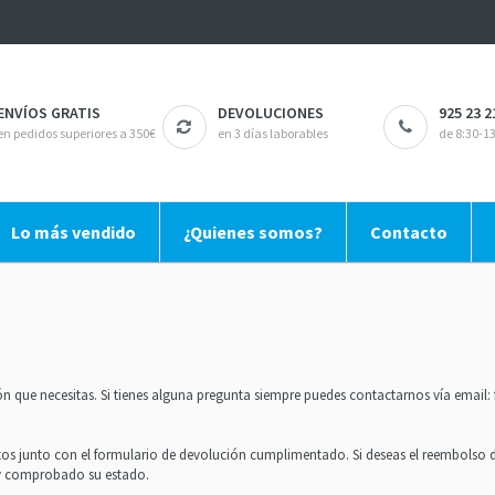
ENVÍOS GRATIS
DEVOLUCIONES
925 23 2
en pedidos superiores a 350€
en 3 días laborables
de 8:30-13
Lo más vendido
¿Quienes somos?
Contacto
ón que necesitas. Si tienes alguna pregunta siempre puedes contactarnos vía email:
os junto con el formulario de devolución cumplimentado. Si deseas el reembolso de
a y comprobado su estado.